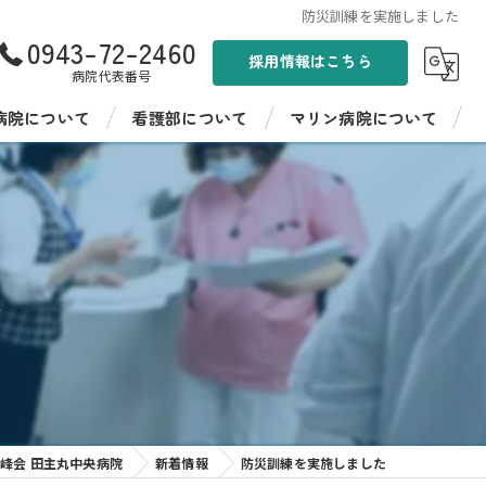
防災訓練を実施しました
0943-72-2460
採用情報はこちら
病院代表番号
病院について
看護部について
マリン病院について
ンド
看護部紹介
聖峰会 マリン病院
病棟紹介
聖峰会 マリン病院の採用情報
た
イフ聖峰
看護師教育
イフ聖峰 ショートステイ
病院見学・インターンシップ
パワーデイケア 燦ふらわー
先輩の声
ンター ひまわり
峰会 田主丸中央病院
新着情報
防災訓練を実施しました