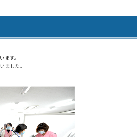
腎臓内科・透析内科
訪問看護ステーション
血液内科
居宅介護支援事業所 ひま
ペインクリニック
居宅介護支援事業所 善導
緩和ケア外来
居宅介護支援事業所 さく
外科
認知症デイサービス さく
います。
行いました。
脳神経外科
認知症デイサービス さく
心臓血管外科
認知症対応型共同生活介護
整形外科
認知症対応型共同生活介護
形成外科
認知症対応型共同生活介護
歯科・口腔外科
小規模多機能型居宅介護 