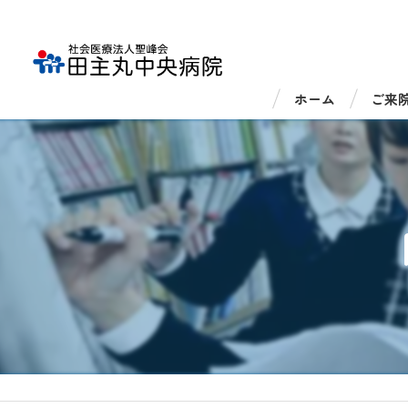
ホーム
ご来
外来
入院
医療
医療