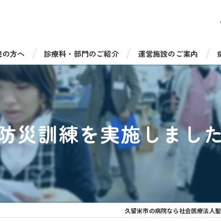
院の方へ
診療科・部門のご紹介
運営施設のご案内
受診について
総合診療科（一般内科）
病児保育室たのっしーラ
・手術について
循環器内科
健康診断・人間ドック
防災訓練を実施しまし
機器のご紹介
消化器内科
介護老人保健施設 サンラ
福祉相談窓口
脳神経内科
介護老人保健施設 サンラ
呼吸器内科
通所リハビリテーション 
糖尿病・内分泌内科
通所リハビリ デイケアセ
久留米市の病院なら社会医療法人聖