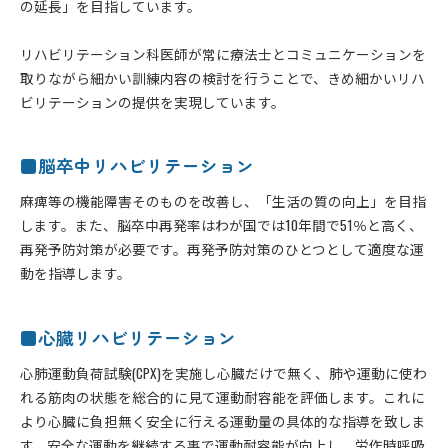
の延長」を目指しています。
リハビリテーション科医師が常に療法士とコミュニケーションを
取りながら細かい訓練内容の検討を行うことで、きめ細かいリハ
ビリテーションの提供を実現しています。
■脳卒中リハビリテーション
麻痺等の機能障害そのものを改善し、「生活の質の向上」を目指
します。また、脳卒中再発率はわが国では10年間で51％と高く、
再発予防対策が必要です。再発予防対策のひとつとして適度な運
動を指導します。
■心臓リハビリテーション
心肺運動負荷試験(CPX)を実施し心臓だけで無く、肺や運動に使わ
れる筋肉の状態を総合的に見て運動耐容能を評価します。これに
より心臓に負担無く安全に行える運動量の具体的な指導を致しま
す。安全な運動を継続する事で運動耐容能が向上し、労作時呼吸