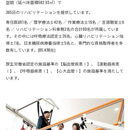
空間（延べ床面積582.93㎡）で
365日のリハビリテーションを提供しています。
専任医師1名 ／ 理学療法士42名 ／ 作業療法士19名 ／ 言語聴覚士6
名 ／ リハビリテーション科事務2名の合計69名が所属していま
す。その中には呼吸療法認定士26名、心臓リハビリテーション指
導士7名、日本糖尿病療養指導士5名と、専門的な資格取得者を多
数有しています。(R5.4現在)
厚生労働省認定の施設基準の【脳血管疾患Ⅰ】、【運動器疾患
Ⅰ】、【呼吸器疾患Ⅰ】、【心大血管Ⅰ】の施設基準を満たして
います。