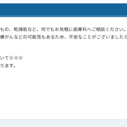
腎臓内科・透析内科
訪問看護ステーション
血液内科
居宅介護支援事業所 ひま
ペインクリニック
居宅介護支援事業所 善導
もの、乾燥肌など、何でもお気軽に皮膚科へご相談ください
皮膚がんなどの可能性もあるため、不安なことがございました
緩和ケア外来
居宅介護支援事業所 さく
外科
認知症デイサービス さく
いて※※※
ります。
脳神経外科
認知症デイサービス さく
心臓血管外科
認知症対応型共同生活介護
整形外科
認知症対応型共同生活介護
形成外科
認知症対応型共同生活介護
歯科・口腔外科
小規模多機能型居宅介護 