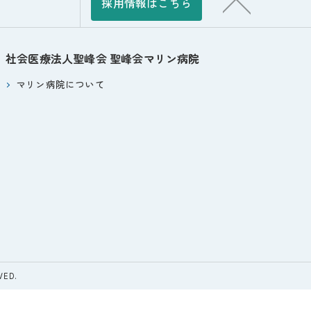
採用情報はこちら
ひまわりの郷田主丸
ひまわりの郷うきは
社会医療法人聖峰会
聖峰会マリン病院
ぽ
マリン病院について
デイケアかれん
ルス聖峰
 さくらの郷日田
護 グループホームさくら
ED.