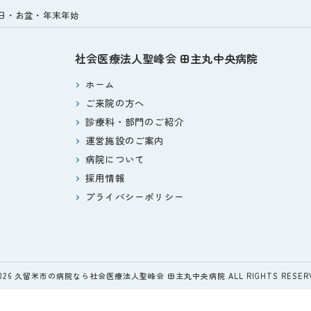
リウマチ・膠原病内科
小規模多機能型居宅介護 
祝日・お盆・年末年始
眼科
小規模多機能型居宅介護 
社会医療法人聖峰会
田主丸中央病院
耳鼻咽喉科
重度認知症デイケアさん
ホーム
ご来院の方へ
精神科
田主丸中央病院 精神科
診療科・部門のご紹介
泌尿器科
健康科学センター サンヘ
運営施設のご案内
病院について
皮膚科
小規模多機能型居宅介護
採用情報
プライバシーポリシー
放射線科(診療)
認知症対応型共同生活介
動脈硬化外来
ペースメーカー 不整脈外来
2026 久留米市の病院なら社会医療法人聖峰会 田主丸中央病院 ALL RIGHTS RESERV
内視鏡センター