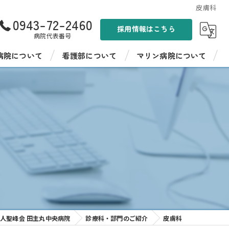
皮膚科
0943-72-2460
採用情報はこちら
病院代表番号
病院について
看護部について
マリン病院について
ンド
看護部紹介
聖峰会 マリン病院
病棟紹介
聖峰会 マリン病院の採用情報
イフ聖峰
看護師教育
イフ聖峰 ショートステイ
病院見学・インターンシップ
パワーデイケア 燦ふらわー
先輩の声
ンター ひまわり
人聖峰会 田主丸中央病院
診療科・部門のご紹介
皮膚科