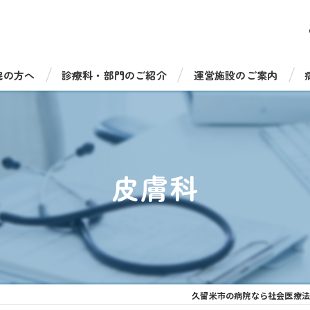
院の方へ
診療科・部門のご紹介
運営施設のご案内
受診について
総合診療科（一般内科）
病児保育室たのっしーラ
・手術について
循環器内科
健康診断・人間ドック
皮膚科
機器のご紹介
消化器内科
介護老人保健施設 サンラ
福祉相談窓口
脳神経内科
介護老人保健施設 サンラ
呼吸器内科
通所リハビリテーション 
糖尿病・内分泌内科
通所リハビリ デイケアセ
久留米市の病院なら社会医療法