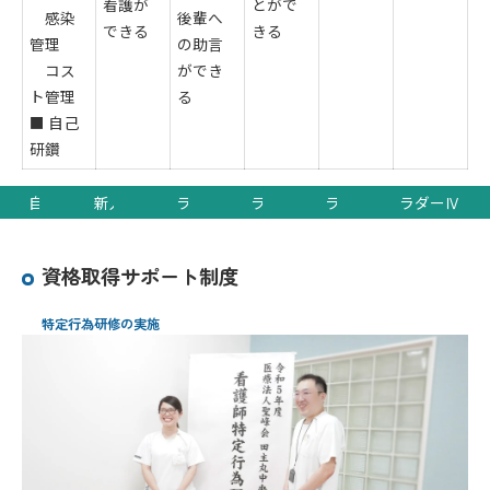
看護が
とがで
感染
後輩へ
できる
きる
管理
の助言
コス
ができ
ト管理
る
■ 自己
研鑽
自己研鑽
新人レベル
ラダーⅠ
ラダーⅡ
ラダーⅢ
ラダーⅣ
資格取得サポート制度
特定行為研修の実施