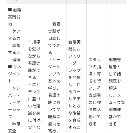
■ 看護
実践能
力
・看護
ケア
実践が
する力
自立し
・指導
看護実
調整
てでき
を受け
践にお
する力
る
ながら
いてリ
倫理
・リー
スタッ
部署管
看護実
ーダー
■
マネ
ダーシ
フの指
理者と
践がで
シップ
ジメン
ップの
導・育
して諸
きる
を発揮
ト
基本を
成を行
問題を
・エビ
し、自
メン
学び、
い、担
解決
デンス
らロー
バー・
看護実
当部署
し、ス
に基づ
ルモデ
リーダ
践にお
の目標
ムーズな
いた知
ルとな
ーシッ
いて問
達成活
部署運
識を身
り後輩
プ
題解決
動がで
営がで
に付け、
を育成
医療
能力を
きる
きる
安全な
するこ
安全
高め、