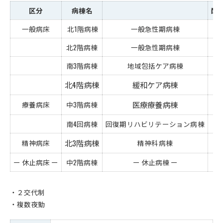
区分
病棟名
配
一般病床
北1階病棟
一般急性期病棟
1
北2階病棟
一般急性期病棟
1
南3階病棟
地域包括ケア病棟
1
北4階病棟
緩和ケア病棟
7
医療療養
病棟
2
療養病床
中3階病棟
南4回病棟
回復期リハビリテーション病棟
1
北3階病棟
精神病床
精神科病棟
1
ー 休止病床 ー
中2階病棟
ー 休止病棟 ー
1
・２交代制
・複数夜勤