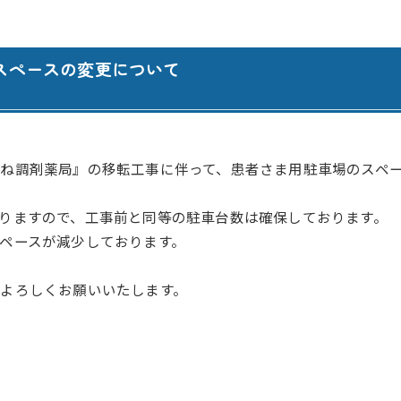
腎臓内科・透析内科
訪問看護ステーション
血液内科
居宅介護支援事業所 ひま
スペースの変更について
ペインクリニック
居宅介護支援事業所 善導
緩和ケア外来
居宅介護支援事業所 さく
外科
認知症デイサービス さく
ね調剤薬局』の移転工事に伴って、患者さま用駐車場のスペ
脳神経外科
認知症デイサービス さく
りますので、工事前と同等の駐車台数は確保しております。
ペースが減少しております。
心臓血管外科
認知症対応型共同生活介護
よろしくお願いいたします。
整形外科
認知症対応型共同生活介護
形成外科
認知症対応型共同生活介護
歯科・口腔外科
小規模多機能型居宅介護 