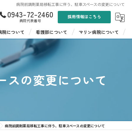
病院前調剤薬局移転工事に伴う、駐車スペースの変更について
0943-72-2460
採用情報はこちら
病院代表番号
病院について
看護部について
マリン病院について
ンド
看護部紹介
聖峰会 マリン病院
病棟紹介
聖峰会 マリン病院の採用情報
ースの変更について
イフ聖峰
看護師教育
イフ聖峰 ショートステイ
病院見学・インターンシップ
パワーデイケア 燦ふらわー
先輩の声
ンター ひまわり
病院前調剤薬局移転工事に伴う、駐車スペースの変更について