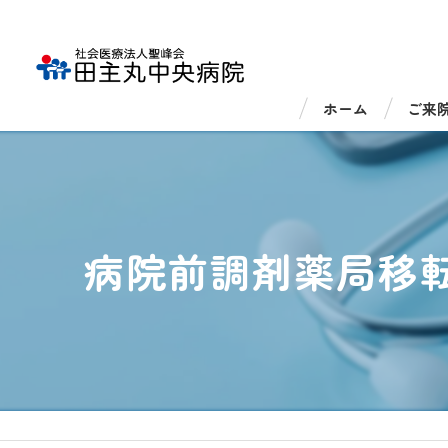
ホーム
ご来
外来
入院
病院前調剤薬局移
医療
医療