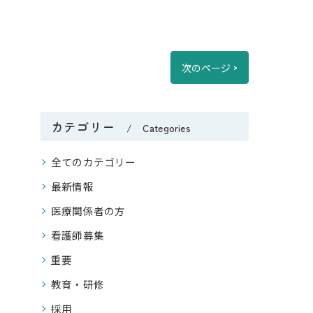
ひまわりの郷田主丸
ひまわりの郷うきは
次のページ >
ぽ
デイケアかれん
カテゴリー
Categories
ルス聖峰
全てのカテゴリー
 さくらの郷日田
最新情報
護 グループホームさくら
医療関係者の方
看護師募集
重要
教育・研修
採用