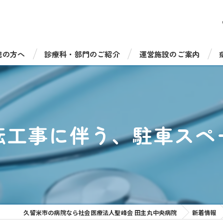
院の方へ
診療科・部門のご紹介
運営施設のご案内
受診について
総合診療科（一般内科）
病児保育室たのっしーラ
・手術について
循環器内科
健康診断・人間ドック
転工事に伴う、駐車スペ
機器のご紹介
消化器内科
介護老人保健施設 サンラ
福祉相談窓口
脳神経内科
介護老人保健施設 サンラ
呼吸器内科
通所リハビリテーション 
糖尿病・内分泌内科
通所リハビリ デイケアセ
久留米市の病院なら社会医療法人聖峰会 田主丸中央病院
新着情報