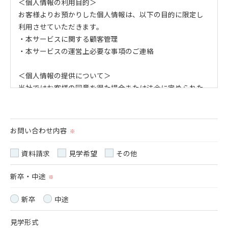
＜個人情報の利用目的＞
お客様よりお預かりした個人情報は、以下の目的に限定し
利用させていただきます。
・本サービスに関する顧客管理
・本サービスの運営上必要な事項のご連絡
＜個人情報の提供について＞
当社ではお客様の同意を得た場合または法令に定められた
場合を除き、
取得した個人情報を第三者に提供することはいたしませ
ん。
お問い合わせ内容
※
＜個人情報の委託について＞
資料請求
見学希望
その他
当社では、利用目的の達成に必要な範囲において、個人情
報を外部に委託する場合があります。
新卒・中途
※
これらの委託先に対しては個人情報保護契約等の措置をと
り、適切な監督を行います。
新卒
中途
見学形式
＜個人情報の安全管理＞