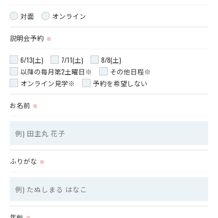
当社では、個人情報の漏洩等がなされないよう、適切に安
対面
オンライン
全管理対策を実施します。
説明会予約
※
＜個人情報を与えなかった場合に生じる結果＞
必要な情報を頂けない場合は、それに対応した当社のサー
6/13(土)
7/11(土)
8/8(土)
ビスをご提供できない場合がございますので予めご了承く
以降の毎月第2土曜日※
その他日程※
ださい。
オンライン見学※
予約を希望しない
＜個人情報の開示･訂正・削除･利用停止の手続について＞
お名前
※
当社では、お客様の個人情報の開示･訂正･削除・利用停止
の手続を定めさせて頂いております。
ご本人である事を確認のうえ、対応させて頂きます。
個人情報の開示･訂正･削除・利用停止の具体的手続きにつ
きましては、お電話でお問合せ下さい。
ふりがな
※
年齢
※