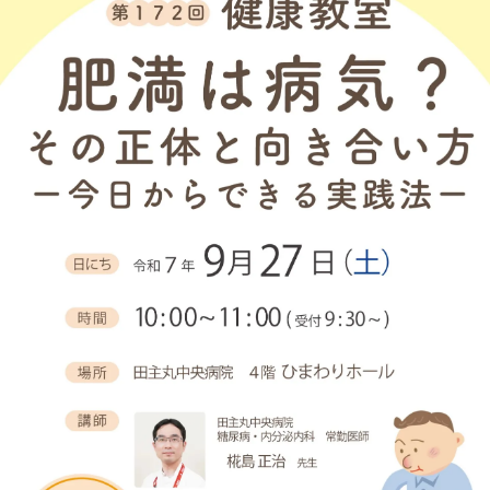
放射線科
栄養科
リハビリテーション科
検査科
薬剤科
臨床工学科
総合質管理部（TQM）
看護支援部