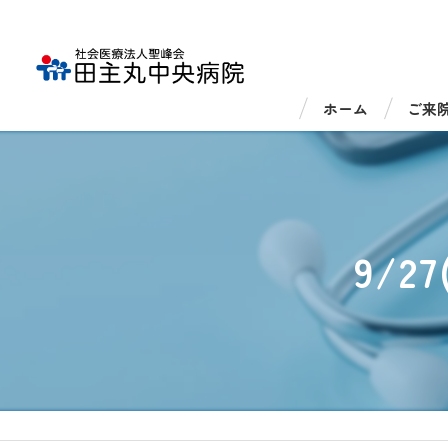
ホーム
ご来
外来
入院
9/
医療
医療