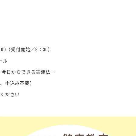
リウマチ・膠原病内科
小規模多機能型居宅介護 
眼科
小規模多機能型居宅介護 
耳鼻咽喉科
重度認知症デイケアさん
精神科
田主丸中央病院 精神科
：00（受付開始／9：30）
泌尿器科
健康科学センター サンヘ
ール
ー今日からできる実践法ー
皮膚科
小規模多機能型居宅介護
料、申込み不要）
放射線科(診療)
認知症対応型共同生活介
用ください
動脈硬化外来
ペースメーカー 不整脈外来
内視鏡センター