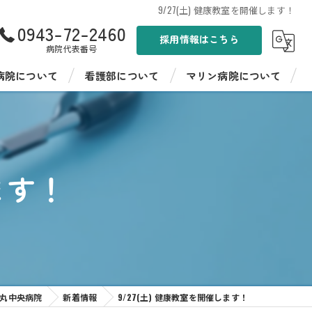
9/27(土) 健康教室を開催します！
0943-72-2460
採用情報はこちら
病院代表番号
病院について
看護部について
マリン病院について
ンド
看護部紹介
聖峰会 マリン病院
病棟紹介
聖峰会 マリン病院の採用情報
ます！
イフ聖峰
看護師教育
イフ聖峰 ショートステイ
病院見学・インターンシップ
パワーデイケア 燦ふらわー
先輩の声
ンター ひまわり
主丸中央病院
新着情報
9/27(土) 健康教室を開催します！