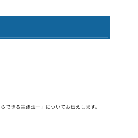
わりケアプランサービス
寺ケアプランサービスひまわり
らケアプランサービス日田
らデイサービス日田
らデイサービスうきは
 グループホームひまわり1号館
 グループホームひまわり2号館
からできる実践法ー」についてお伝えします。
 グループホームひまわり3号館
ひまわりの郷吉井