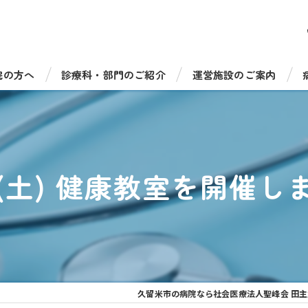
院の方へ
診療科・部門のご紹介
運営施設のご案内
受診について
総合診療科（一般内科）
病児保育室たのっしーラ
・手術について
循環器内科
健康診断・人間ドック
27(土) 健康教室を開催し
機器のご紹介
消化器内科
介護老人保健施設 サンラ
福祉相談窓口
脳神経内科
介護老人保健施設 サンラ
呼吸器内科
通所リハビリテーション 
糖尿病・内分泌内科
通所リハビリ デイケアセ
久留米市の病院なら社会医療法人聖峰会 田