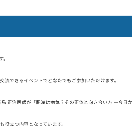
腎臓内科・透析内科
訪問看護ステーション
血液内科
居宅介護支援事業所 ひま
ペインクリニック
居宅介護支援事業所 善導
緩和ケア外来
居宅介護支援事業所 さく
外科
認知症デイサービス さく
す。
脳神経外科
認知症デイサービス さく
交流できるイベントでどなたでもご参加いただけます。
心臓血管外科
認知症対応型共同生活介護
整形外科
認知症対応型共同生活介護
椛島 正治医師が「肥満は病気？その正体と向き合い方 ー今日
形成外科
認知症対応型共同生活介護
歯科・口腔外科
小規模多機能型居宅介護 
も役立つ内容となっています。