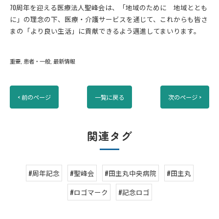
70周年を迎える医療法人聖峰会は、「地域のために 地域ととも
に」の理念の下、医療・介護サービスを通じて、これからも皆さ
まの「より良い生活」に貢献できるよう邁進してまいります。
重要
患者・一般
最新情報
< 前のページ
一覧に戻る
次のページ >
関連タグ
#周年記念
#聖峰会
#田主丸中央病院
#田主丸
#ロゴマーク
#記念ロゴ