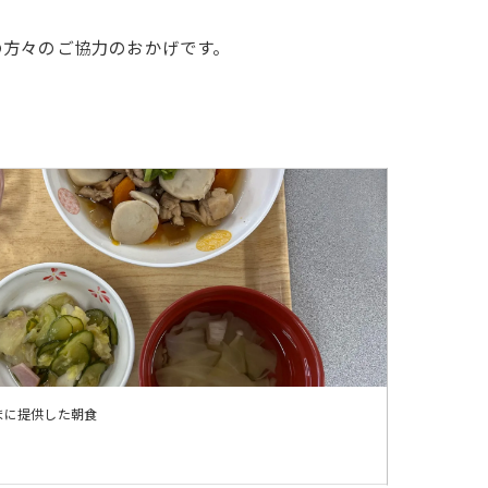
ひまわりの郷田主丸
の方々のご協力のおかげです。
ひまわりの郷うきは
ぽ
デイケアかれん
ルス聖峰
 さくらの郷日田
護 グループホームさくら
まに提供した朝食
▲鬼塚一郎
ッフ