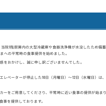
腎臓内科・透析内科
訪問看護ステーション
血液内科
居宅介護支援事業所 ひま
ペインクリニック
居宅介護支援事業所 善導
緩和ケア外来
居宅介護支援事業所 さく
外科
認知症デイサービス さく
で、当院1階厨房内の大型冷蔵庫や食器洗浄機が水没したため備
さまへの平常時の食事提供を始めました。
脳神経外科
認知症デイサービス さく
惑をおかけし、誠に申し訳ございませんでした。
心臓血管外科
認知症対応型共同生活介護
整形外科
認知症対応型共同生活介護
エレベーターが停止した10日（月曜日）～12日（水曜日）
形成外科
認知症対応型共同生活介護
ンカーをご用意してくださり、平常時に近い食事の提供が始ま
歯科・口腔外科
小規模多機能型居宅介護 
い食事を提供しております。