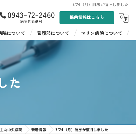
7/24（月）厨房が復旧しました
0943-72-2460
採用情報はこちら
病院代表番号
病院について
看護部について
マリン病院について
ンド
看護部紹介
聖峰会 マリン病院
病棟紹介
聖峰会 マリン病院の採用情報
した
イフ聖峰
看護師教育
イフ聖峰 ショートステイ
病院見学・インターンシップ
パワーデイケア 燦ふらわー
先輩の声
ンター ひまわり
田主丸中央病院
新着情報
7/24（月）厨房が復旧しました