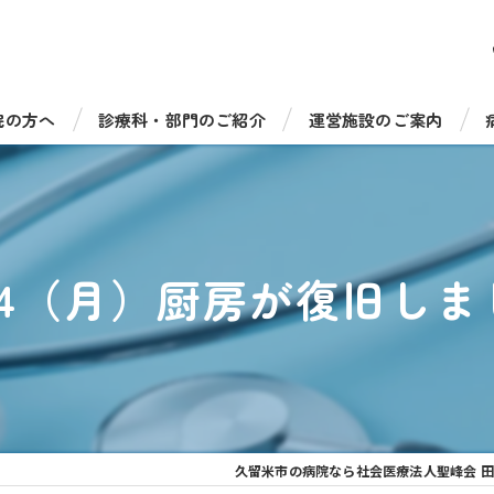
院の方へ
診療科・部門のご紹介
運営施設のご案内
受診について
総合診療科（一般内科）
病児保育室たのっしーラ
・手術について
循環器内科
健康診断・人間ドック
/24（月）厨房が復旧しま
機器のご紹介
消化器内科
介護老人保健施設 サンラ
福祉相談窓口
脳神経内科
介護老人保健施設 サンラ
呼吸器内科
通所リハビリテーション 
糖尿病・内分泌内科
通所リハビリ デイケアセ
久留米市の病院なら社会医療法人聖峰会 