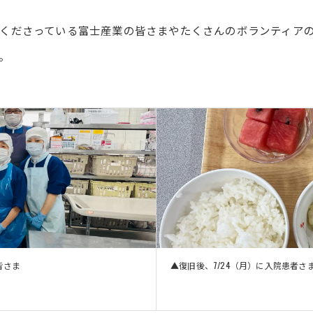
リウマチ・膠原病内科
小規模多機能型居宅介護 
くださっている富士産業の皆さまやたくさんのボランティア
眼科
小規模多機能型居宅介護 
。
耳鼻咽喉科
重度認知症デイケアさん
精神科
田主丸中央病院 精神科
泌尿器科
健康科学センター サンヘ
皮膚科
小規模多機能型居宅介護
放射線科(診療)
認知症対応型共同生活介
動脈硬化外来
皆さま
ペースメーカー 不整脈外来
▲復旧後、7/24（月）に入院患者さ
内視鏡センター