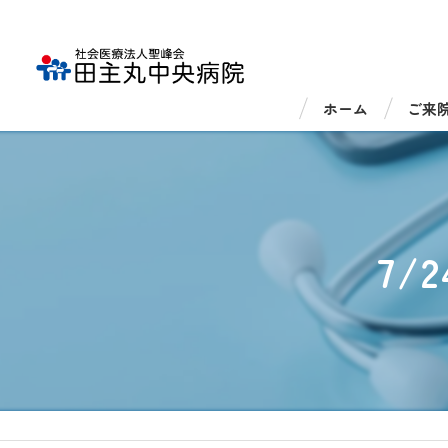
ホーム
ご来
外来
入院
7
医療
医療