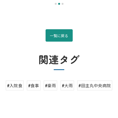
放射線科
栄養科
リハビリテーション科
一覧に戻る
検査科
関連タグ
薬剤科
臨床工学科
総合質管理部（TQM）
#入院食
#食事
#豪雨
#大雨
#田主丸中央病院
看護支援部