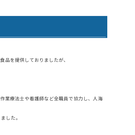
わりケアプランサービス
寺ケアプランサービスひまわり
らケアプランサービス日田
らデイサービス日田
蓄食品を提供しておりましたが、
らデイサービスうきは
 グループホームひまわり1号館
 グループホームひまわり2号館
は、作業療法士や看護師など全職員で協力し、人海
 グループホームひまわり3号館
りました。
ひまわりの郷吉井