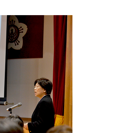
リウマチ・膠原病内科
小規模多機能型居宅介護 
眼科
小規模多機能型居宅介護 
耳鼻咽喉科
重度認知症デイケアさん
精神科
田主丸中央病院 精神科
泌尿器科
健康科学センター サンヘ
皮膚科
小規模多機能型居宅介護
放射線科(診療)
認知症対応型共同生活介
動脈硬化外来
ペースメーカー 不整脈外来
内視鏡センター