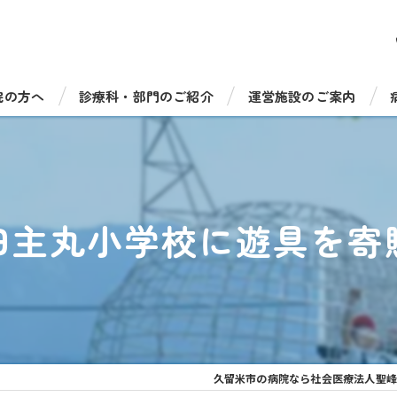
院の方へ
診療科・部門のご紹介
運営施設のご案内
受診について
総合診療科（一般内科）
病児保育室たのっしーラ
・手術について
循環器内科
健康診断・人間ドック
田主丸小学校に遊具を寄
機器のご紹介
消化器内科
介護老人保健施設 サンラ
福祉相談窓口
脳神経内科
介護老人保健施設 サンラ
呼吸器内科
通所リハビリテーション 
糖尿病・内分泌内科
通所リハビリ デイケアセ
久留米市の病院なら社会医療法人聖峰