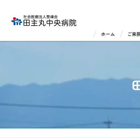
ホーム
ご来
外来
入院
医療
医療