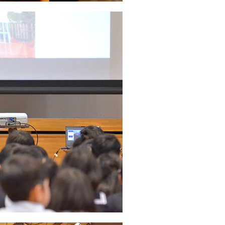
放射線科
栄養科
リハビリテーション科
検査科
薬剤科
臨床工学科
総合質管理部（TQM）
看護支援部