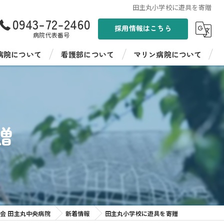
田主丸小学校に遊具を寄贈
0943-72-2460
採用情報はこちら
病院代表番号
病院について
看護部について
マリン病院について
ンド
看護部紹介
聖峰会 マリン病院
病棟紹介
聖峰会 マリン病院の採用情報
贈
イフ聖峰
看護師教育
イフ聖峰 ショートステイ
病院見学・インターンシップ
パワーデイケア 燦ふらわー
先輩の声
ンター ひまわり
会 田主丸中央病院
新着情報
田主丸小学校に遊具を寄贈