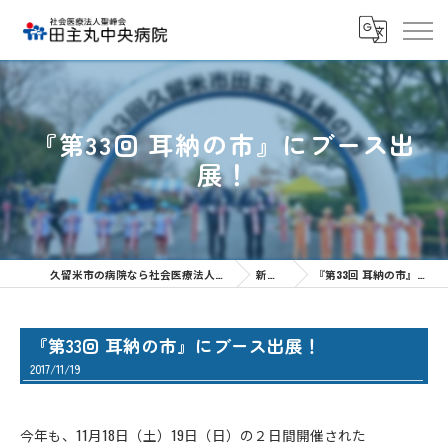
『第33回 耳納の市』にブース出
展！
久留米市の病院なら社会医療法人聖峰会 田主丸中央病院
新着情報
『第33回 耳納の市』にブース出展！
『第33回 耳納の市』にブース出展！
2017/11/19
今年も、11月18日（土）19日（日）の２日間開催された