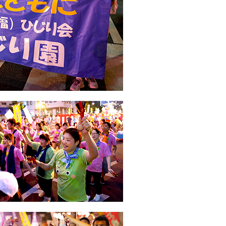
放射線科
栄養科
リハビリテーション科
検査科
薬剤科
臨床工学科
総合質管理部（TQM）
看護支援部