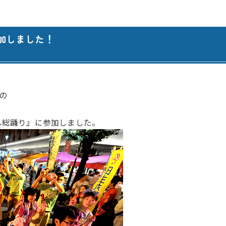
腎臓内科・透析内科
訪問看護ステーション
血液内科
居宅介護支援事業所 ひま
加しました！
ペインクリニック
居宅介護支援事業所 善導
緩和ケア外来
居宅介護支援事業所 さく
外科
認知症デイサービス さく
の
脳神経外科
認知症デイサービス さく
ん総踊り』に参加しました。
心臓血管外科
認知症対応型共同生活介護
整形外科
認知症対応型共同生活介護
形成外科
認知症対応型共同生活介護
歯科・口腔外科
小規模多機能型居宅介護 