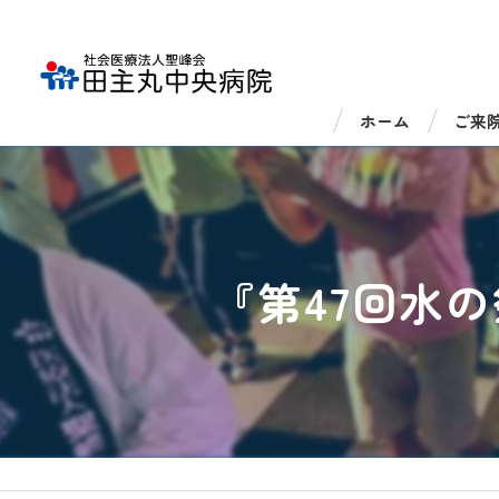
ホーム
ご来
外来
入院
『第47回水
医療
医療