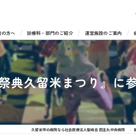
院の方へ
診療科・部門のご紹介
運営施設のご案内
受診について
総合診療科（一般内科）
病児保育室たのっしーラ
・手術について
循環器内科
健康診断・人間ドック
の祭典久留米まつり』に
機器のご紹介
消化器内科
介護老人保健施設 サンラ
福祉相談窓口
脳神経内科
介護老人保健施設 サンラ
呼吸器内科
通所リハビリテーション 
糖尿病・内分泌内科
通所リハビリ デイケアセ
久留米市の病院なら社会医療法人聖峰会 田主丸中央病院