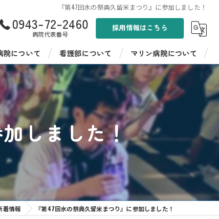
『第47回水の祭典久留米まつり』に参加しました！
0943-72-2460
採用情報はこちら
病院代表番号
病院について
看護部について
マリン病院について
ンド
看護部紹介
聖峰会 マリン病院
病棟紹介
聖峰会 マリン病院の採用情報
参加しました！
イフ聖峰
看護師教育
イフ聖峰 ショートステイ
病院見学・インターンシップ
パワーデイケア 燦ふらわー
先輩の声
ンター ひまわり
新着情報
『第47回水の祭典久留米まつり』に参加しました！