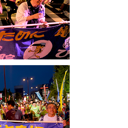
リウマチ・膠原病内科
小規模多機能型居宅介護 
眼科
小規模多機能型居宅介護 
耳鼻咽喉科
重度認知症デイケアさん
精神科
田主丸中央病院 精神科
泌尿器科
健康科学センター サンヘ
皮膚科
小規模多機能型居宅介護
放射線科(診療)
認知症対応型共同生活介
動脈硬化外来
ペースメーカー 不整脈外来
内視鏡センター