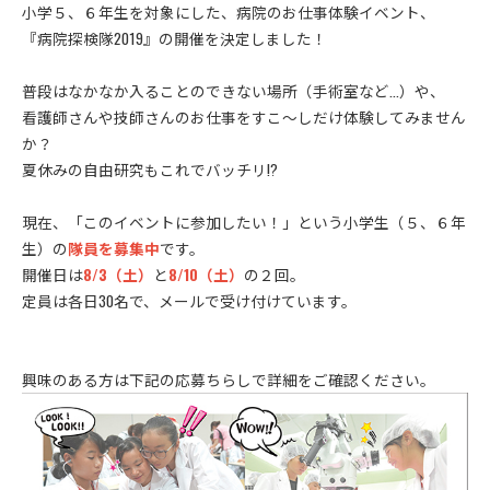
小学５、６年生を対象にした、病院のお仕事体験イベント、
『病院探検隊2019』の開催を決定しました！
普段はなかなか入ることのできない場所（手術室など…）や、
看護師さんや技師さんのお仕事をすこ〜しだけ体験してみません
か？
夏休みの自由研究もこれでバッチリ!?
現在、「このイベントに参加したい！」という小学生（５、６年
生）の
隊員を募集中
です。
開催日は
8/3（土）
と
8/10（土）
の２回。
定員は各日30名で、メールで受け付けています。
興味のある方は下記の応募ちらしで詳細をご確認ください。