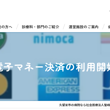
院の方へ
診療科・部門のご紹介
運営施設のご案内
受診について
総合診療科（一般内科）
病児保育室たのっしーラ
・手術について
循環器内科
健康診断・人間ドック
電子マネー決済の利用開
機器のご紹介
消化器内科
介護老人保健施設 サンラ
福祉相談窓口
脳神経内科
介護老人保健施設 サンラ
呼吸器内科
通所リハビリテーション 
糖尿病・内分泌内科
通所リハビリ デイケアセ
久留米市の病院なら社会医療法人聖峰