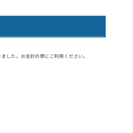
わりケアプランサービス
寺ケアプランサービスひまわり
らケアプランサービス日田
らデイサービス日田
りました。お会計の際にご利用ください。
らデイサービスうきは
 グループホームひまわり1号館
 グループホームひまわり2号館
 グループホームひまわり3号館
ひまわりの郷吉井