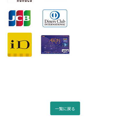
リウマチ・膠原病内科
小規模多機能型居宅介護 
眼科
小規模多機能型居宅介護 
耳鼻咽喉科
重度認知症デイケアさん
精神科
田主丸中央病院 精神科
泌尿器科
健康科学センター サンヘ
皮膚科
小規模多機能型居宅介護
放射線科(診療)
認知症対応型共同生活介
動脈硬化外来
一覧に戻る
ペースメーカー 不整脈外来
内視鏡センター