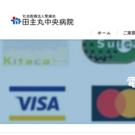
ホーム
ご来
外来
入院
医療
医療