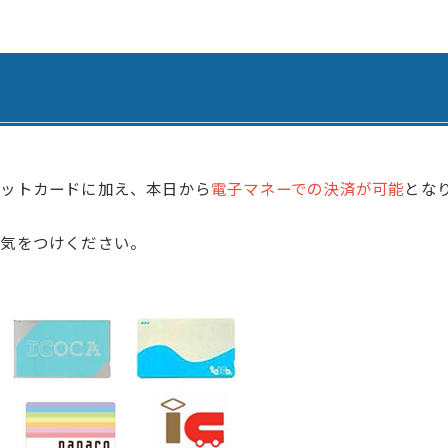
腎臓内科・透析内科
訪問看護ステーション
血液内科
居宅介護支援事業所 ひま
ペインクリニック
居宅介護支援事業所 善導
緩和ケア外来
居宅介護支援事業所 さく
外科
認知症デイサービス さく
ジットカードに加え、本日から
電子マネーでの決済が可能
とな
脳神経外科
認知症デイサービス さく
お気をつけください。
心臓血管外科
認知症対応型共同生活介護
整形外科
認知症対応型共同生活介護
形成外科
認知症対応型共同生活介護
歯科・口腔外科
小規模多機能型居宅介護 