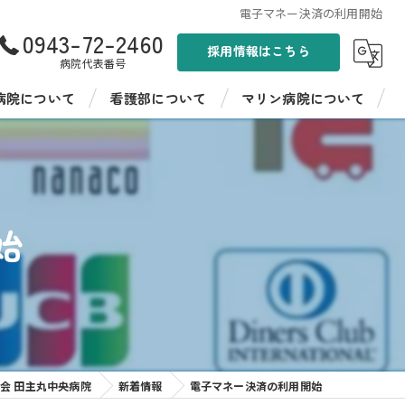
電子マネー決済の利用開始
0943-72-2460
採用情報はこちら
病院代表番号
病院について
看護部について
マリン病院について
ンド
看護部紹介
聖峰会 マリン病院
病棟紹介
聖峰会 マリン病院の採用情報
始
イフ聖峰
看護師教育
イフ聖峰 ショートステイ
病院見学・インターンシップ
パワーデイケア 燦ふらわー
先輩の声
ンター ひまわり
会 田主丸中央病院
新着情報
電子マネー決済の利用開始