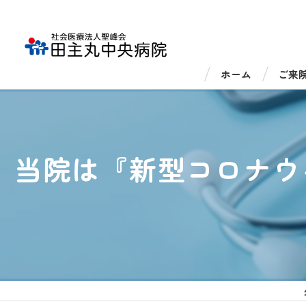
ホーム
ご来
外来
入院
当院は『新型コロナウ
医療
医療