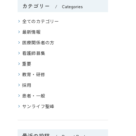
ひまわりの郷田主丸
カテゴリー
Categories
ひまわりの郷うきは
全てのカテゴリー
最新情報
ぽ
医療関係者の方
デイケアかれん
看護師募集
ルス聖峰
重要
 さくらの郷日田
教育・研修
採用
護 グループホームさくら
患者・一般
サンライフ聖峰
最近の投稿