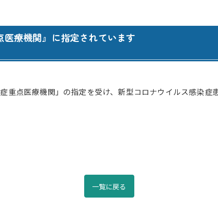
腎臓内科・透析内科
訪問看護ステーション
血液内科
居宅介護支援事業所 ひま
点医療機関』に指定されています
ペインクリニック
居宅介護支援事業所 善導
緩和ケア外来
居宅介護支援事業所 さく
外科
認知症デイサービス さく
症重点医療機関」の指定を受け、新型コロナウイルス感染症患
脳神経外科
認知症デイサービス さく
心臓血管外科
認知症対応型共同生活介護
整形外科
認知症対応型共同生活介護
形成外科
認知症対応型共同生活介護
一覧に戻る
歯科・口腔外科
小規模多機能型居宅介護 