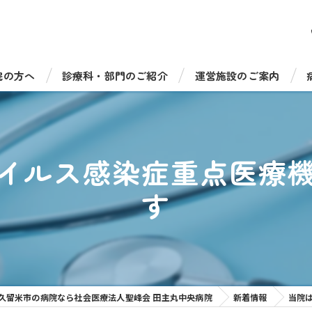
院の方へ
診療科・部門のご紹介
運営施設のご案内
受診について
総合診療科（一般内科）
病児保育室たのっしーラ
・手術について
循環器内科
健康診断・人間ドック
イルス感染症重点医療
機器のご紹介
消化器内科
介護老人保健施設 サンラ
す
福祉相談窓口
脳神経内科
介護老人保健施設 サンラ
呼吸器内科
通所リハビリテーション 
糖尿病・内分泌内科
通所リハビリ デイケアセ
久留米市の病院なら社会医療法人聖峰会 田主丸中央病院
新着情報
当院