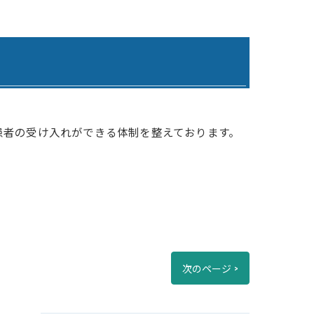
わりケアプランサービス
寺ケアプランサービスひまわり
らケアプランサービス日田
らデイサービス日田
者の受け入れができる体制を整えております。
らデイサービスうきは
 グループホームひまわり1号館
 グループホームひまわり2号館
 グループホームひまわり3号館
次のページ >
ひまわりの郷吉井