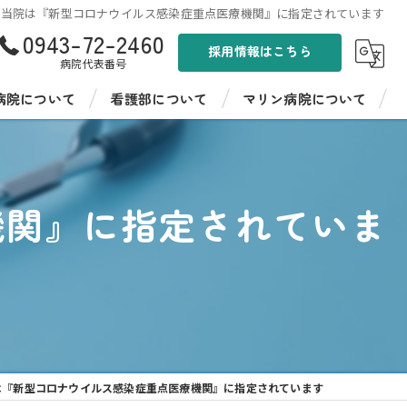
当院は『新型コロナウイルス感染症重点医療機関』に指定されています
0943-72-2460
採用情報はこちら
病院代表番号
病院について
看護部について
マリン病院について
ンド
看護部紹介
聖峰会 マリン病院
病棟紹介
聖峰会 マリン病院の採用情報
機関』に指定されていま
イフ聖峰
看護師教育
イフ聖峰 ショートステイ
病院見学・インターンシップ
パワーデイケア 燦ふらわー
先輩の声
ンター ひまわり
は『新型コロナウイルス感染症重点医療機関』に指定されています