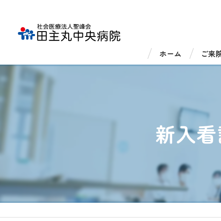
ホーム
ご来
外来
入院
新入看
医療
医療