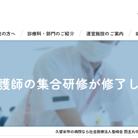
院の方へ
診療科・部門のご紹介
運営施設のご案内
受診について
総合診療科（一般内科）
病児保育室たのっしーラ
・手術について
循環器内科
健康診断・人間ドック
護師の集合研修が修了
機器のご紹介
消化器内科
介護老人保健施設 サンラ
福祉相談窓口
脳神経内科
介護老人保健施設 サンラ
呼吸器内科
通所リハビリテーション 
糖尿病・内分泌内科
通所リハビリ デイケアセ
久留米市の病院なら社会医療法人聖峰会 田主丸