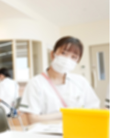
ひまわりの郷田主丸
ひまわりの郷うきは
ぽ
デイケアかれん
ルス聖峰
 さくらの郷日田
護 グループホームさくら