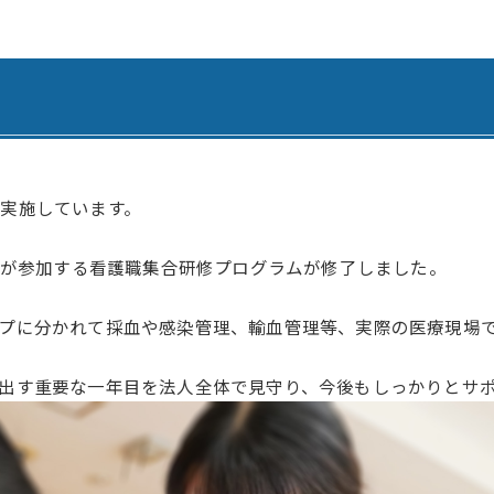
腎臓内科・透析内科
訪問看護ステーション
血液内科
居宅介護支援事業所 ひま
ペインクリニック
居宅介護支援事業所 善導
緩和ケア外来
居宅介護支援事業所 さく
外科
認知症デイサービス さく
実施しています。
脳神経外科
認知症デイサービス さく
護師が参加する看護職集合研修プログラムが修了しました。
心臓血管外科
認知症対応型共同生活介護
プに分かれて採血や感染管理、輸血管理等、実際の医療現場
整形外科
認知症対応型共同生活介護
出す重要な一年目を法人全体で見守り、今後もしっかりとサ
形成外科
認知症対応型共同生活介護
歯科・口腔外科
小規模多機能型居宅介護 