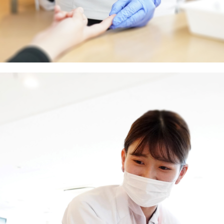
放射線科
栄養科
リハビリテーション科
検査科
薬剤科
臨床工学科
総合質管理部（TQM）
看護支援部