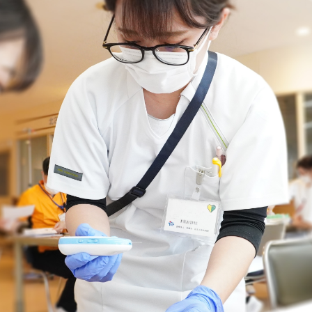
リウマチ・膠原病内科
小規模多機能型居宅介護 
眼科
小規模多機能型居宅介護 
耳鼻咽喉科
重度認知症デイケアさん
精神科
田主丸中央病院 精神科
泌尿器科
健康科学センター サンヘ
皮膚科
小規模多機能型居宅介護
放射線科(診療)
認知症対応型共同生活介
動脈硬化外来
ペースメーカー 不整脈外来
内視鏡センター