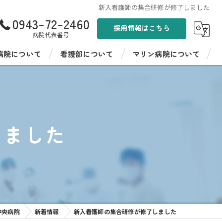
新入看護師の集合研修が修了しました
0943-72-2460
採用情報はこちら
病院代表番号
病院について
看護部について
マリン病院について
ンド
看護部紹介
聖峰会 マリン病院
病棟紹介
聖峰会 マリン病院の採用情報
しました
イフ聖峰
看護師教育
イフ聖峰 ショートステイ
病院見学・インターンシップ
パワーデイケア 燦ふらわー
先輩の声
ンター ひまわり
中央病院
新着情報
新入看護師の集合研修が修了しました